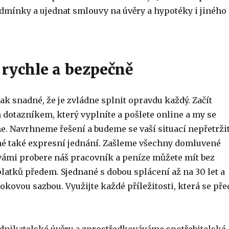
podmínky a ujednat smlouvy na úvěry a hypotéky i jiného
 rychle a bezpečně
k snadné, že je zvládne splnit opravdu každý. Začít
dotazníkem, který vyplníte a pošlete online a my se
. Navrhneme řešení a budeme se vaší situací nepřetrži
né také expresní jednání. Zašleme všechny domluvené
 vámi probere náš pracovník a peníze můžete mít bez
latků předem. Sjednané s dobou splácení až na 30 let a
okovou sazbou. Využijte každé příležitosti, která se pře