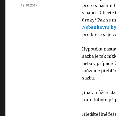
Autor:
Publikováno:
19.10.2017
proto s našimi 
v bance. Chcete 
úroky? Pak se m
Nebankovní hyp
pro které si je v
Hypotéku nastav
sazba je tak ní
nebo v případě, 
můžeme přehléd
sazbu.
Jinak můžete dá
p.a. u tohoto př
Hledáte jiné ře