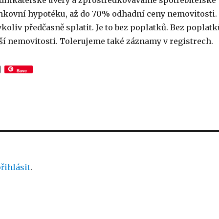
nikatelské úvěry a zprostředkováváme spotřebitelské
ankovní hypotéku, až do 70% odhadní ceny nemovitosti.
oliv předčasně splatit. Je to bez poplatků. Bez poplatk
aší nemovitosti. Tolerujeme také záznamy v registrech.
Save
řihlásit
.