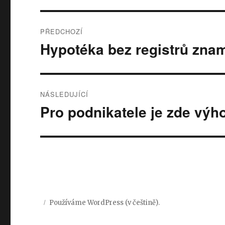
Navigace
PŘEDCHOZÍ
pro
Hypotéka bez registrů zn
Předchozí
příspěvek:
příspěvek
NÁSLEDUJÍCÍ
Pro podnikatele je zde vý
Následující
příspěvek:
Používáme WordPress (v češtině).