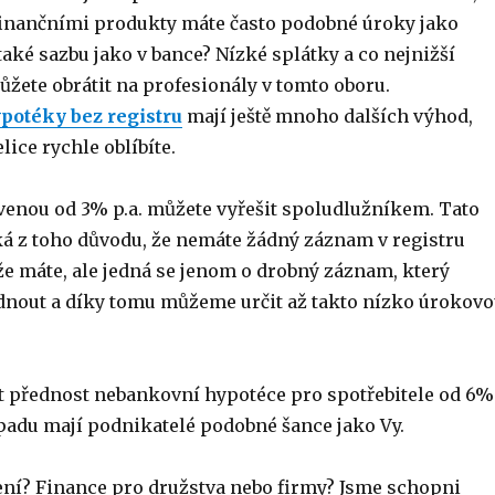
finančními produkty máte často podobné úroky jako
také sazbu jako v bance? Nízké splátky a co nejnižší
ůžete obrátit na profesionály v tomto oboru.
otéky bez registru
mají ještě mnoho dalších výhod,
elice rychle oblíbíte.
enou od 3% p.a. můžete vyřešit spoludlužníkem. Tato
zká z toho důvodu, že nemáte žádný záznam v registru
že máte, ale jedná se jenom o drobný záznam, který
nout a díky tomu můžeme určit až takto nízko úrokov
t přednost nebankovní hypotéce pro spotřebitele od 6%
ípadu mají podnikatelé podobné šance jako Vy.
šení? Finance pro družstva nebo firmy? Jsme schopni