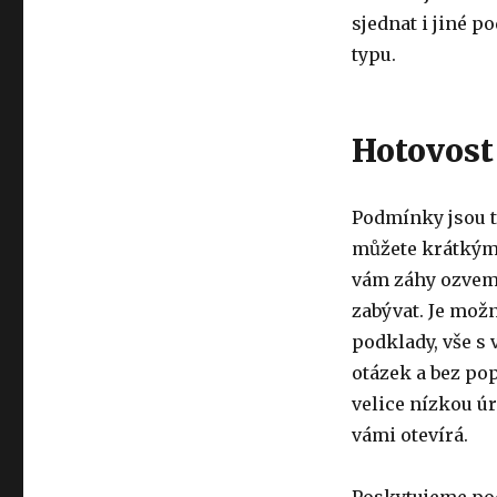
sjednat i jiné 
typu.
Hotovost
Podmínky jsou ta
můžete krátkým 
vám záhy ozveme
zabývat. Je mož
podklady, vše s
otázek a bez pop
velice nízkou úr
vámi otevírá.