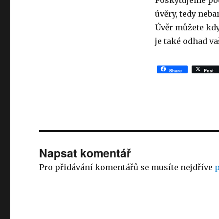
Poskytujeme pod
úvěry, tedy neb
Úvěr můžete kdyk
je také odhad v
Share
Post
Napsat komentář
Pro přidávání komentářů se musíte nejdříve
p