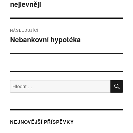
nejlevněji
příspěvek:
příspěvek
NÁSLEDUJÍCÍ
Nebankovní hypotéka
Následující
příspěvek:
HLE
Hledat:
NEJNOVĚJŠÍ PŘÍSPĚVKY