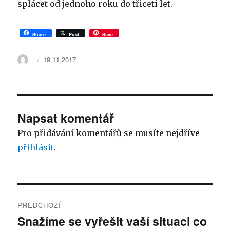
splácet od jednoho roku do třiceti let.
Share
Post
Save
Autor:
Publikováno:
19.11.2017
Napsat komentář
Pro přidávání komentářů se musíte nejdříve
přihlásit
.
Navigace
PŘEDCHOZÍ
pro
Snažíme se vyřešit vaší situaci co
Předchozí