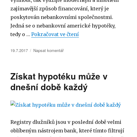
vyhnout, tak využijte modernější a mnohem
zajímavější způsob financování, který je
poskytován nebankovními společnostmi.
Jedná se o nebankovní americké hypotéky,
„Netradiční způsob fin
tedy o …
Pokračovat ve čtení
Publikováno:
pro
19.7.2017
Napsat komentář
text
s
názvem
Získat hypotéku může v
Netradiční
způsob
dnešní době každý
financování
Registry dlužníků jsou v poslední době velmi
oblíbeným nástrojem bank, které tímto filtrují