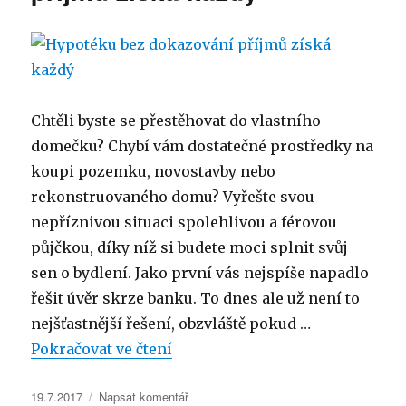
díky
hypotéce
každý
Chtěli byste se přestěhovat do vlastního
domečku? Chybí vám dostatečné prostředky na
koupi pozemku, novostavby nebo
rekonstruovaného domu? Vyřešte svou
nepříznivou situaci spolehlivou a férovou
půjčkou, díky níž si budete moci splnit svůj
sen o bydlení. Jako první vás nejspíše napadlo
řešit úvěr skrze banku. To dnes ale už není to
nejšťastnější řešení, obzvláště pokud …
„Hypotéku bez dokazování příj
Pokračovat ve čtení
Publikováno:
pro
19.7.2017
Napsat komentář