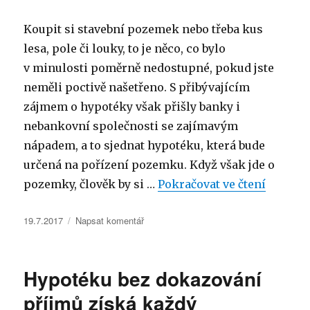
každý
Koupit si stavební pozemek nebo třeba kus
lesa, pole či louky, to je něco, co bylo
v minulosti poměrně nedostupné, pokud jste
neměli poctivě našetřeno. S přibývajícím
zájmem o hypotéky však přišly banky i
nebankovní společnosti se zajímavým
nápadem, a to sjednat hypotéku, která bude
určená na pořízení pozemku. Když však jde o
„Vlastn
pozemky, člověk by si …
Pokračovat ve čtení
Publikováno:
pro
19.7.2017
Napsat komentář
text
s
názvem
Hypotéku bez dokazování
Vlastnit
pozemek
příjmů získá každý
může