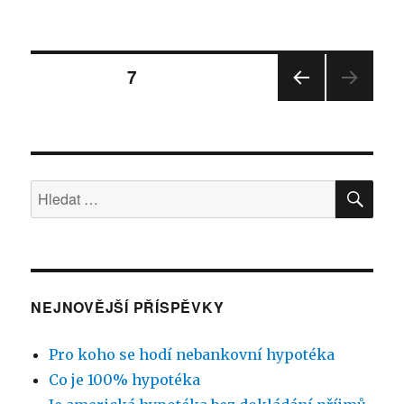
text
s
názvem
Stránkování
Hypotéku
STRÁNKA:
7
bez
dokazování
PŘE
příspěvků
příjmů
DCH
získá
OZÍ
STRÁ
každý
NKA
HLE
Hledat:
NEJNOVĚJŠÍ PŘÍSPĚVKY
Pro koho se hodí nebankovní hypotéka
Co je 100% hypotéka