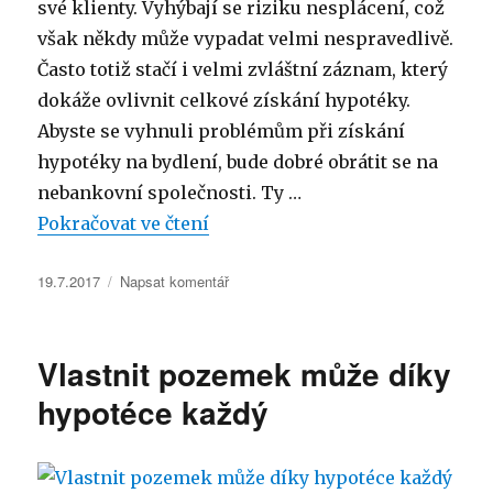
své klienty. Vyhýbají se riziku nesplácení, což
však někdy může vypadat velmi nespravedlivě.
Často totiž stačí i velmi zvláštní záznam, který
dokáže ovlivnit celkové získání hypotéky.
Abyste se vyhnuli problémům při získání
hypotéky na bydlení, bude dobré obrátit se na
nebankovní společnosti. Ty …
„Získat hypotéku může v dnešní
Pokračovat ve čtení
Publikováno:
pro
19.7.2017
Napsat komentář
text
s
názvem
Vlastnit pozemek může díky
Získat
hypotéku
hypotéce každý
může
v
dnešní
době