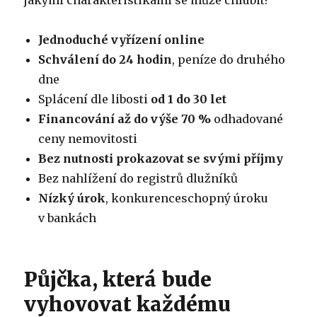
jakými charakteristikami se může chlubit?
Jednoduché vyřízení online
Schválení do 24 hodin
, peníze do druhého
dne
Splácení dle libosti
od 1 do 30 let
Financování až do výše 70 %
odhadované
ceny nemovitosti
Bez nutnosti prokazovat se svými příjmy
Bez nahlížení do registrů dlužníků
Nízký úrok
, konkurenceschopný úroku
v bankách
Půjčka, která bude
vyhovovat každému