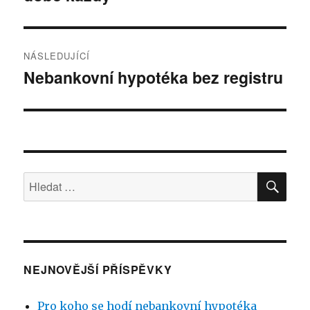
NÁSLEDUJÍCÍ
Nebankovní hypotéka bez registru
Následující
příspěvek:
HLE
Hledat:
NEJNOVĚJŠÍ PŘÍSPĚVKY
Pro koho se hodí nebankovní hypotéka