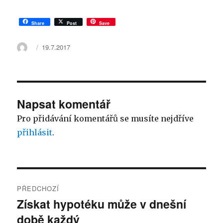
Share
Post
Save
Autor:
Publikováno:
19.7.2017
Napsat komentář
Pro přidávání komentářů se musíte nejdříve
přihlásit
.
Navigace
PŘEDCHOZÍ
pro
Získat hypotéku může v dnešní
Předchozí
době každý
příspěvek:
příspěvek