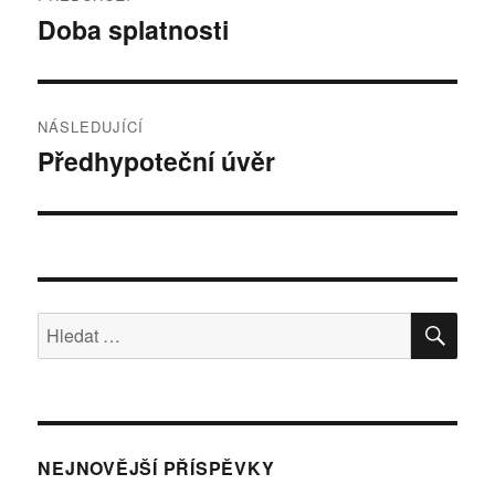
pro
Doba splatnosti
Předchozí
příspěvek:
příspěvek
NÁSLEDUJÍCÍ
Předhypoteční úvěr
Následující
příspěvek:
HLE
Hledat:
NEJNOVĚJŠÍ PŘÍSPĚVKY