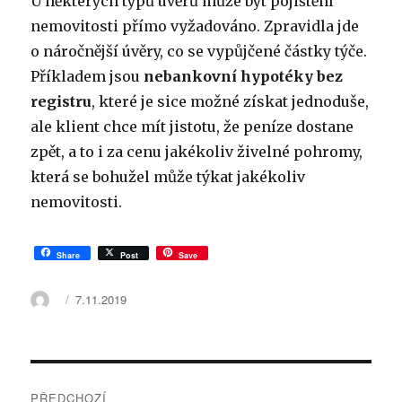
U některých typů úvěrů může být pojištění
nemovitosti přímo vyžadováno. Zpravidla jde
o náročnější úvěry, co se vypůjčené částky týče.
Příkladem jsou
nebankovní hypotéky bez
registru
, které je sice možné získat jednoduše,
ale klient chce mít jistotu, že peníze dostane
zpět, a to i za cenu jakékoliv živelné pohromy,
která se bohužel může týkat jakékoliv
nemovitosti.
Share
Post
Save
Autor:
Publikováno:
7.11.2019
Navigace
PŘEDCHOZÍ