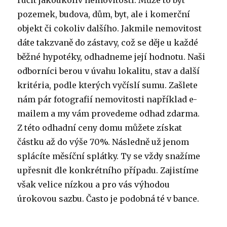
ručit jakoukoliv nemovitostí. Může to být
pozemek, budova, dům, byt, ale i komerční
objekt či cokoliv dalšího. Jakmile nemovitost
dáte takzvaně do zástavy, což se děje u každé
běžné hypotéky, odhadneme její hodnotu. Naši
odborníci berou v úvahu lokalitu, stav a další
kritéria, podle kterých vyčíslí sumu. Zašlete
nám pár fotografií nemovitosti například e-
mailem a my vám provedeme odhad zdarma.
Z této odhadní ceny domu můžete získat
částku až do výše 70%. Následně už jenom
splácíte měsíční splátky. Ty se vždy snažíme
upřesnit dle konkrétního případu. Zajistíme
však velice nízkou a pro vás výhodou
úrokovou sazbu. Často je podobná té v bance.