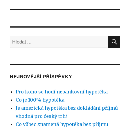
příspěvek:
HLE
Hledat:
NEJNOVĚJŠÍ PŘÍSPĚVKY
Pro koho se hodí nebankovní hypotéka
Co je 100% hypotéka
Je americká hypotéka bez dokládání příjmů
vhodná pro český trh?
Co vůbec znamená hypotéka bez příjmu