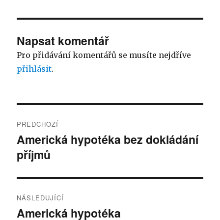
Napsat komentář
Pro přidávání komentářů se musíte nejdříve
přihlásit
.
Navigace
PŘEDCHOZÍ
pro
Americká hypotéka bez dokládání
Předchozí
příjmů
příspěvek:
příspěvek
NÁSLEDUJÍCÍ
Americká hypotéka
Následující