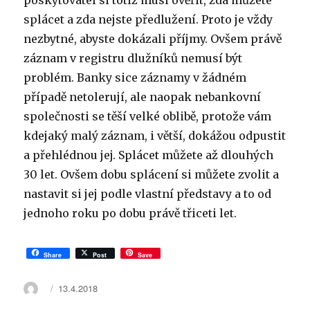
poskytovatel si totiž musí ověřit, zda můžete
splácet a zda nejste předlužení. Proto je vždy
nezbytné, abyste dokázali příjmy. Ovšem právě
záznam v registru dlužníků nemusí být
problém. Banky sice záznamy v žádném
případě netolerují, ale naopak nebankovní
společnosti se těší velké oblibě, protože vám
kdejaký malý záznam, i větší, dokážou odpustit
a přehlédnou jej. Splácet můžete až dlouhých
30 let. Ovšem dobu splácení si můžete zvolit a
nastavit si jej podle vlastní představy a to od
jednoho roku po dobu právě třiceti let.
Share
Post
Save
Autor:
Publikováno:
13.4.2018