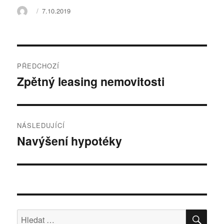
Autor:
Publikováno:
7.10.2019
Navigace
PŘEDCHOZÍ
pro
Zpětný leasing nemovitosti
Předchozí
příspěvek:
příspěvek
NÁSLEDUJÍCÍ
Navýšení hypotéky
Následující
příspěvek:
HLE
Hledat: