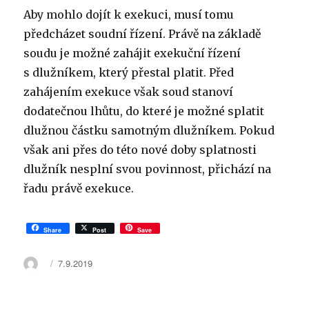
Aby mohlo dojít k exekuci, musí tomu
předcházet soudní řízení. Právě na základě
soudu je možné zahájit exekuční řízení
s dlužníkem, který přestal platit. Před
zahájením exekuce však soud stanoví
dodatečnou lhůtu, do které je možné splatit
dlužnou částku samotným dlužníkem. Pokud
však ani přes do této nové doby splatnosti
dlužník nesplní svou povinnost, přichází na
řadu právě exekuce.
Share
Post
Save
Autor:
Publikováno:
7.9.2019