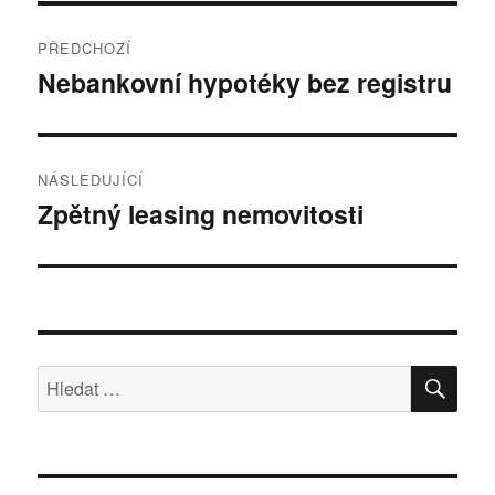
Navigace
PŘEDCHOZÍ
pro
Nebankovní hypotéky bez registru
Předchozí
příspěvek:
příspěvek
NÁSLEDUJÍCÍ
Zpětný leasing nemovitosti
Následující
příspěvek:
HLE
Hledat: