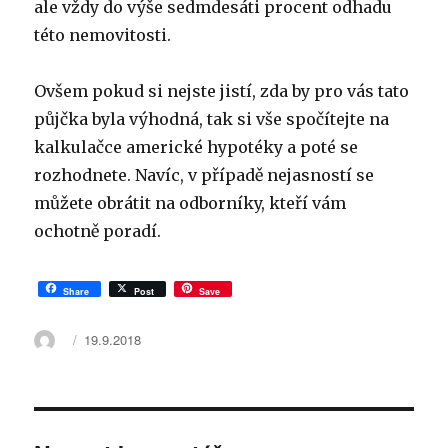
ale vždy do výše sedmdesáti procent odhadu
této nemovitosti.
Ovšem pokud si nejste jistí, zda by pro vás tato
půjčka byla výhodná, tak si vše spočítejte na
kalkulačce americké hypotéky a poté se
rozhodnete. Navíc, v případě nejasností se
můžete obrátit na odborníky, kteří vám
ochotně poradí.
Share
Post
Save
Autor:
Publikováno:
19.9.2018