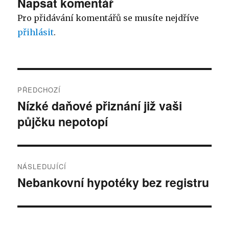
Napsat komentář
Pro přidávání komentářů se musíte nejdříve
přihlásit
.
Navigace
PŘEDCHOZÍ
pro
Nízké daňové přiznání již vaši
Předchozí
půjčku nepotopí
příspěvek:
příspěvek
NÁSLEDUJÍCÍ
Nebankovní hypotéky bez registru
Následující
příspěvek: