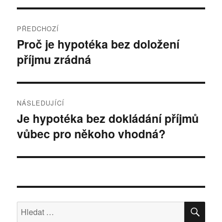
Navigace
PŘEDCHOZÍ
pro
Proč je hypotéka bez doložení
Předchozí
příjmu zrádná
příspěvek:
příspěvek
NÁSLEDUJÍCÍ
Je hypotéka bez dokládání příjmů
Následující
vůbec pro někoho vhodná?
příspěvek:
HLE
Hledat: