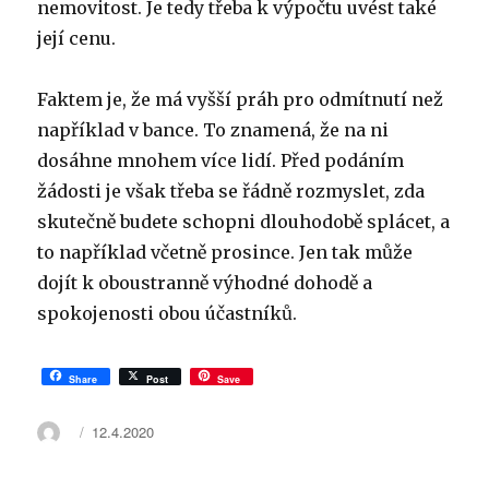
nemovitost. Je tedy třeba k výpočtu uvést také
její cenu.
Faktem je, že má vyšší práh pro odmítnutí než
například v bance. To znamená, že na ni
dosáhne mnohem více lidí. Před podáním
žádosti je však třeba se řádně rozmyslet, zda
skutečně budete schopni dlouhodobě splácet, a
to například včetně prosince. Jen tak může
dojít k oboustranně výhodné dohodě a
spokojenosti obou účastníků.
Share
Post
Save
Autor:
Publikováno:
12.4.2020