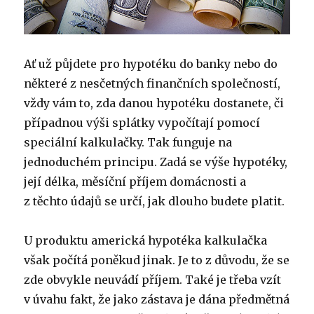
Ať už půjdete pro hypotéku do banky nebo do
některé z nesčetných finančních společností,
vždy vám to, zda danou hypotéku dostanete, či
případnou výši splátky vypočítají pomocí
speciální kalkulačky. Tak funguje na
jednoduchém principu. Zadá se výše hypotéky,
její délka, měsíční příjem domácnosti a
z těchto údajů se určí, jak dlouho budete platit.
U produktu americká hypotéka kalkulačka
však počítá poněkud jinak. Je to z důvodu, že se
zde obvykle neuvádí příjem. Také je třeba vzít
v úvahu fakt, že jako zástava je dána předmětná