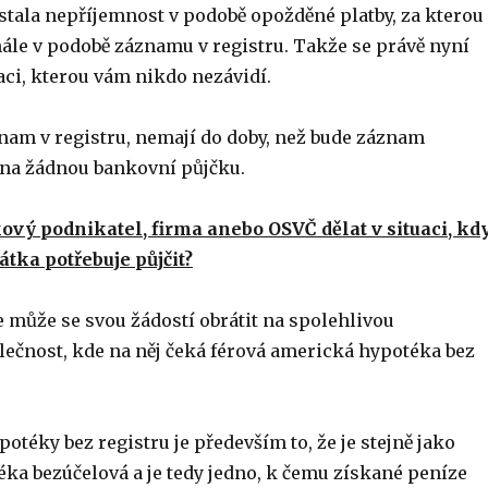
stala nepříjemnost v podobě opožděné platby, za kterou
ále v podobě záznamu v registru. Takže se právě nyní
aci, kterou vám nikdo nezávidí.
znam v registru, nemají do doby, než bude záznam
na žádnou bankovní půjčku.
ový podnikatel, firma anebo OSVČ dělat v situaci, kd
átka potřebuje půjčit?
e může se svou žádostí obrátit na spolehlivou
ečnost, kde na něj čeká férová americká hypotéka bez
otéky bez registru je především to, že je stejně jako
ka bezúčelová a je tedy jedno, k čemu získané peníze