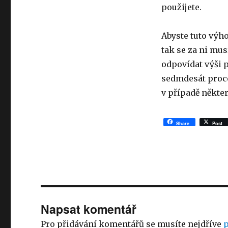
použijete.
Abyste tuto výh
tak se za ni mus
odpovídat výši p
sedmdesát proce
v případě někte
Share
Post
Napsat komentář
Pro přidávání komentářů se musíte nejdříve
p