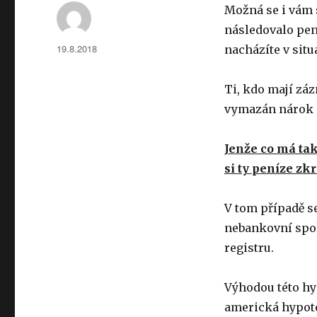
Možná se i vám 
následovalo pen
Autor:
Publikováno:
19.8.2018
nacházíte v situ
Ti, kdo mají zá
vymazán nárok 
Jenže co má tak
si ty peníze zkr
V tom případě s
nebankovní spol
registru.
Výhodou této hyp
americká hypoté