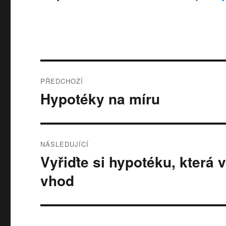
Navigace
PŘEDCHOZÍ
pro
Hypotéky na míru
Předchozí
příspěvek:
příspěvek
NÁSLEDUJÍCÍ
Vyřiďte si hypotéku, která
Následující
příspěvek:
vhod