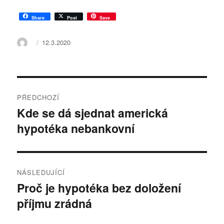
Share
Post
Save
Autor:
Publikováno:
12.3.2020
Navigace
PŘEDCHOZÍ
pro
Kde se dá sjednat americká
Předchozí
hypotéka nebankovní
příspěvek:
příspěvek
NÁSLEDUJÍCÍ
Proč je hypotéka bez doložení
Následující
příjmu zrádná
příspěvek: