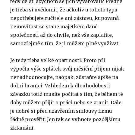
tedy dělat, abychom se jich vyvarovali? Předně
je třeba si uvědomit, že ačkoliv u tohoto typu
nepotřebujete ručitele ani zástavu, kupovaná
nemovitost se stane majetkem dané
společnosti až do chvíle, než vše zaplatíte,
samozřejmě s tím, že ji můžete plně využívat.
Je tedy třeba velké opatrnosti. Proto při
výpočtu výše splátek svůj měsíční příjem nijak
nenadhodnocujte, naopak, zůstaňte spíše na
dolní hranici. Vzhledem k dlouhodobosti
závazku totiž musíte počítat s tím, že během té
doby můžete přijít o práci nebo se zranit. Dále
je dobré si před uzavřením smlouvy firmu
řádně prověřit. Jen tak se vyhnete pozdějšímu
zklamání.